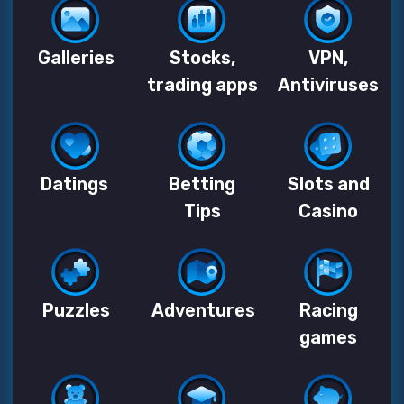
games
Apps for
Educational
Personal
kids
apps
Finance
Кто у нас закупает
установки по ключам?
Как правило, маркетологи или ASO
специалисты занимаются продвижением
приложений своих компаний и создают
кампании по ключам. Они используют
keyapp.top для проверки текущих позиций