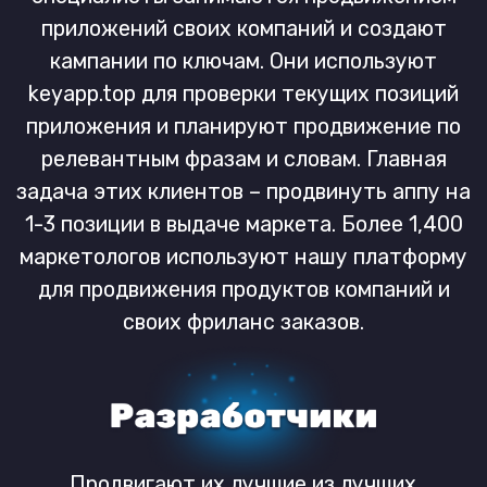
Продвигают приложения клиентов,
контролируют каждую вылитую установку
и сравнивают их объемы с данными своих
аналитик. Мы помогаем им достичь нужных
показателей и получить желаемые позиции
в выдаче дешево, быстро и надолго.
Мы предлагаем лучшие тарифные планы
и API интеграцию для удобной работы с
клиентами. Мы помогаем ASO
фрилансерам и экспертам начать свой
бизнес по продвижению чужих
приложений и работать с сотнями
продуктов каждый день.