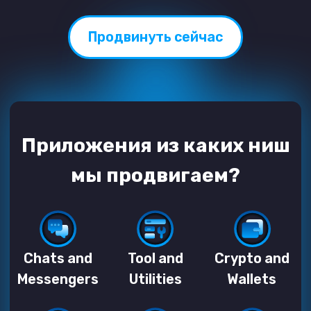
Приложения из каких ниш
мы продвигаем?
Chats and
Tool and
Crypto and
Messengers
Utilities
Wallets
Galleries
Stocks,
VPN,
trading apps
Antiviruses
Datings
Betting
Slots and
Tips
Casino
Puzzles
Adventures
Racing