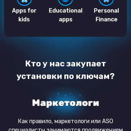
приложения и планируют продвижение по
релевантным фразам и словам. Главная
задача этих клиентов – продвинуть аппу на
1-3 позиции в выдаче маркета. Более 1,400
маркетологов используют нашу платформу
для продвижения продуктов компаний и
своих фриланс заказов.
Продвигают их лучшие из лучших
приложения, чтобы стать известными для
миллионов пользователей! Они работают с
нашими аккаунт менеджерами над
созданием первых кампаний вплоть до
момента, когда их продукты начнут
сражаться за 1-3 позиции в выдаче.