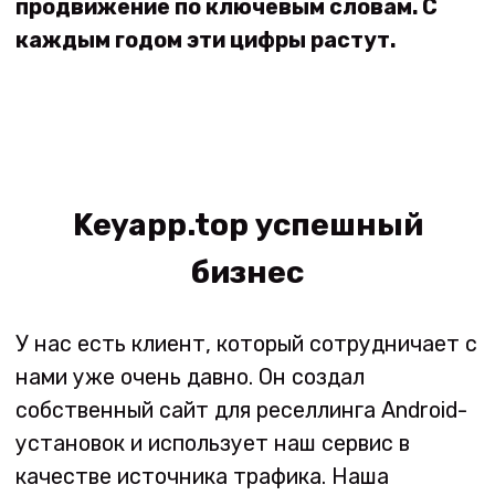
собственный сайт для реселлинга Android-
установок и использует наш сервис в
качестве источника трафика. Наша
система надежна и работает без сбоев,
поэтому он может быть уверен, что его
клиенты получат качественные
мотивированные установки вовремя и без
проблем.
Кроме того, вы можете легко зарабатывать
с нашим сервисом. В случае возникновения
каких-либо проблем у нас действует
политика возврата средств: если клиент
останется недовольным обслуживанием,
мы предложим ему возврат средств и
новую стратегию продвижения, которая
будет работать эффективнее. Благодаря
грамотному маркетингу сайт нашего
реселлера стал одним из самых
узнаваемых на рынке! Ежедневное
количество заказов и кампаний превышает