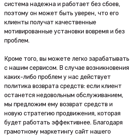
20!
В мире развивающегося интернет-
бизнеса у многих людей появляется
больше возможностей зарабатывать
онлайн без крупных вложений. Этот
вид бизнеса прост, не имеет высоких
рисков и достаточно прибыльный.
Вы можете добиться этого успеха с
нами, используя наш API-инструмент.
Зарабатывай с нами!
API (Application Programming Interface)
Это инструмент взаимодействия между