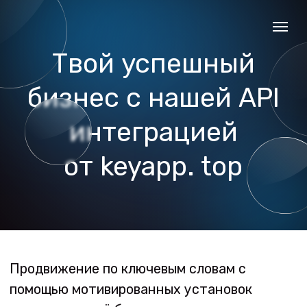
Твой успешный
бизнес с нашей API
интеграцией
от keyapp. top
Продвижение по ключевым словам с
помощью мотивированных установок
становится всё более популярным с
каждым годом. Алгоритмы Google Play и
Apple Appstore формируют рейтинги
ключевых слов на основе общего
количества установок по каждому
ключевому слову. Без значительного