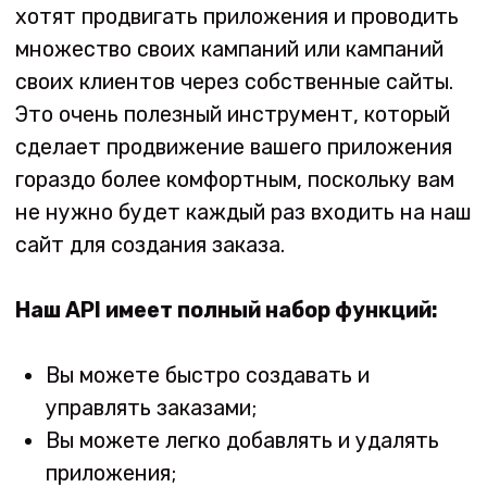
ключевым словам на Andoid и iOS © 2015-2025
Политика конфиденциальности
и
Условия и положения
Словарь
О нас
FAQ
Мы на конференциях
Гостевые статьи
Наши клиенты
API
Как выбрать ключевые слова
Реферальная программа
Как выбрать тип продвижения
Партнерская программа
Как начать продвижение
Свяжитесь с нами:
support@keyapp.top